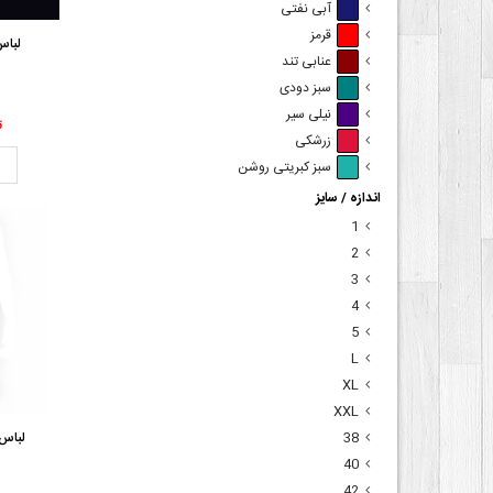
آبی نفتی
قرمز
لباس
عنابی تند
سبز دودی
نیلی سیر
00
زرشکی
ت
سبز کبریتی روشن
اندازه / سایز
1
2
3
4
5
L
XL
XXL
لباس 
38
40
42