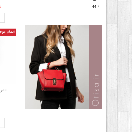
44
00
ت
اتمام موج
لباس
ت