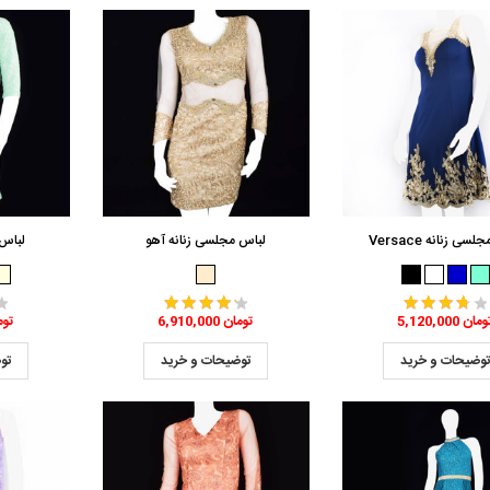
سی زنانه Versace
لباس مجلسی زنانه آهو
لباس 
5,120,0 تومان
6,910,000 تومان
,190,000
وضیحات و خرید
توضیحات و خرید
تو