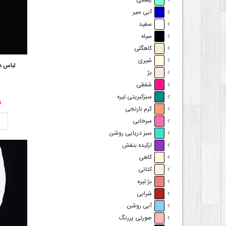
یشمی
آبی سیر
سفید
سیاه
کاهگلی
شیری
لباس مج
بژ
شفقی
سبزکبریتی تیره
00
کرم نارنجی
ت
سرخابی
سبز دریایی روشن
ارکیده بنفش
کاهی
کتانی
بژ تیره
شرابی
آبی روشن
صورتی پررنگ