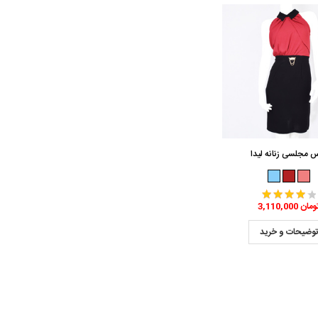
س مجلسی زنانه لیدا
3,110,0 تومان
وضیحات و خرید