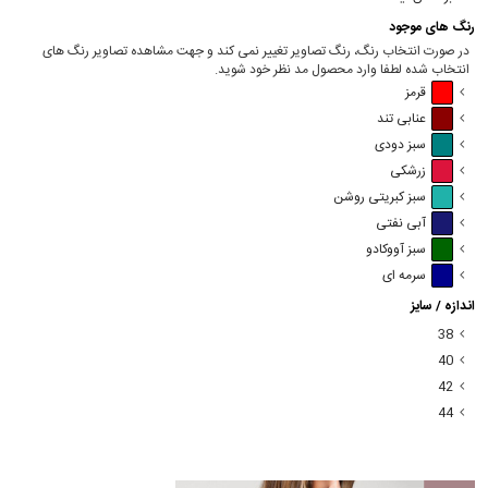
رنگ های موجود
در صورت انتخاب رنگ، رنگ تصاویر تغییر نمی کند و جهت مشاهده تصاویر رنگ های
انتخاب شده لطفا وارد محصول مد نظر خود شوید.
قرمز
عنابی تند
سبز دودی
زرشکی
سبز کبریتی روشن
آبی نفتی
سبز آووکادو
سرمه ای
اندازه / سایز
38
40
42
44