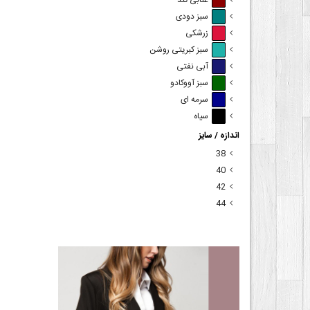
عنابی تند
سبز دودی
زرشکی
سبز کبریتی روشن
آبی نفتی
سبز آووکادو
سرمه ای
سیاه
اندازه / سایز
38
40
42
44