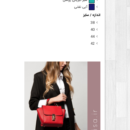
سبز کبریتی روشن
آبی نفتی
اندازه / سایز
38
40
44
42