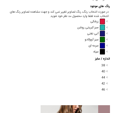
رنگ های موجود
در صورت انتخاب رنگ، رنگ تصاویر تغییر نمی کند و جهت مشاهده تصاویر رنگ های
انتخاب شده لطفا وارد محصول مد نظر خود شوید.
زرشکی
سبز کبریتی روشن
آبی نفتی
سبز آووکادو
سرمه ای
سیاه
اندازه / سایز
38
40
44
42
46