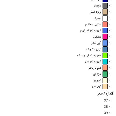
دودی
برنزه کدر
سفید
حنایی روشن
فیروزه ای فسفری
شفقی
آبی کدر
نیلی متالیک
مغز پسته ای پررنگ
فیروزه ای سیر
کرم نارنجی
خزه ای
شیری
کرم سیر
اندازه / سایز
37
38
39