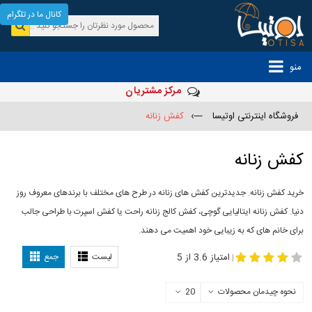
کانال ما در تلگرام
منو
مرکز مشتریان
فروشگاه اینترنتی اوتیسا
—›
کفش زنانه
کفش زنانه
خرید کفش زنانه. جدیدترین کفش های زنانه در طرح های مختلف با برندهای معروف روز
دنیا. کفش زنانه ایتالیایی گوچی، کفش کالج زنانه راحت یا کفش اسپرت با طراحی جالب
برای خانم های که به زیبایی خود اهمیت می دهند.
-
مدل کفش دخترانه
مدل کفش زنانه
امتیاز 3.6 از 5
لیست
جمع
|
نحوه چیدمان محصولات
20