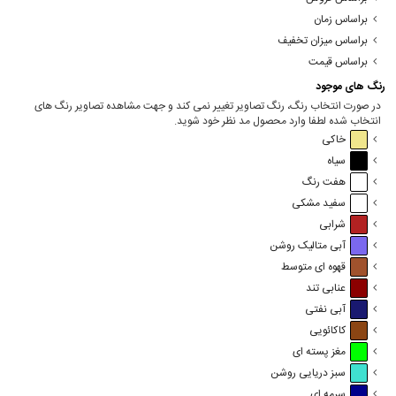
براساس زمان
براساس میزان تخفیف
براساس قیمت
رنگ های موجود
در صورت انتخاب رنگ، رنگ تصاویر تغییر نمی کند و جهت مشاهده تصاویر رنگ های
انتخاب شده لطفا وارد محصول مد نظر خود شوید.
خاکی
سیاه
هفت رنگ
سفید مشکی
شرابی
آبی متالیک روشن
قهوه ای متوسط
عنابی تند
آبی نفتی
کاکائویی
مغز پسته ای
سبز دریایی روشن
سرمه ای