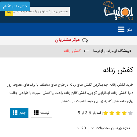
کانال ما در تلگرام
منو
مرکز مشتریان
فروشگاه اینترنتی اوتیسا
—›
کفش زنانه
کفش زنانه
خرید کفش زنانه. جدیدترین کفش های زنانه در طرح های مختلف با برندهای معروف روز
دنیا. کفش زنانه ایتالیایی گوچی، کفش کالج زنانه راحت یا کفش اسپرت با طراحی جالب
برای خانم های که به زیبایی خود اهمیت می دهند.
-
مدل کفش دخترانه
مدل کفش زنانه
امتیاز 3.6 از 5
لیست
جمع
|
نحوه چیدمان محصولات
20