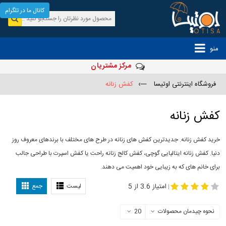
کانال ما در تلگرام
منو
مرکز مشتریان
فروشگاه اینترنتی اوتیسا
—›
کفش زنانه
کفش زنانه
خرید کفش زنانه. جدیدترین کفش های زنانه در طرح های مختلف با برندهای معروف روز
دنیا. کفش زنانه ایتالیایی گوچی، کفش کالج زنانه راحت یا کفش اسپرت با طراحی جالب
برای خانم های که به زیبایی خود اهمیت می دهند.
-
مدل کفش دخترانه
مدل کفش زنانه
امتیاز 3.6 از 5
لیست
جمع
|
نحوه چیدمان محصولات
20