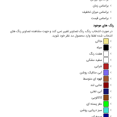
براساس زمان
براساس میزان تخفیف
براساس قیمت
رنگ های موجود
در صورت انتخاب رنگ، رنگ تصاویر تغییر نمی کند و جهت مشاهده تصاویر رنگ های
انتخاب شده لطفا وارد محصول مد نظر خود شوید.
خاکی
سیاه
هفت رنگ
سفید مشکی
شرابی
آبی متالیک روشن
قهوه ای متوسط
عنابی تند
آبی نفتی
کاکائویی
مغز پسته ای
سبز دریایی روشن
سرمه ای