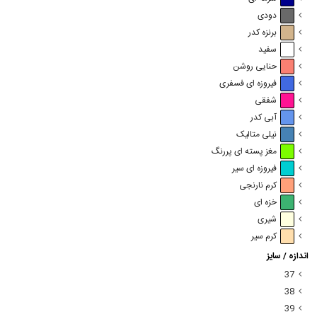
دودی
برنزه کدر
سفید
حنایی روشن
فیروزه ای فسفری
شفقی
آبی کدر
نیلی متالیک
مغز پسته ای پررنگ
فیروزه ای سیر
کرم نارنجی
خزه ای
شیری
کرم سیر
اندازه / سایز
37
38
39