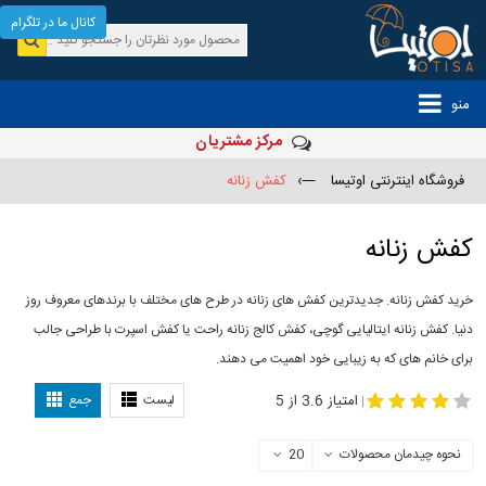
کانال ما در تلگرام
منو
مرکز مشتریان
فروشگاه اینترنتی اوتیسا
—›
کفش زنانه
کفش زنانه
خرید کفش زنانه. جدیدترین کفش های زنانه در طرح های مختلف با برندهای معروف روز
دنیا. کفش زنانه ایتالیایی گوچی، کفش کالج زنانه راحت یا کفش اسپرت با طراحی جالب
برای خانم های که به زیبایی خود اهمیت می دهند.
-
مدل کفش دخترانه
مدل کفش زنانه
امتیاز 3.6 از 5
لیست
جمع
|
نحوه چیدمان محصولات
20