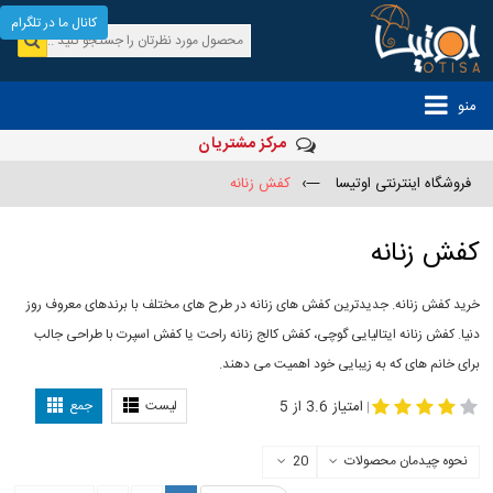
کانال ما در تلگرام
منو
مرکز مشتریان
فروشگاه اینترنتی اوتیسا
—›
کفش زنانه
کفش زنانه
خرید کفش زنانه. جدیدترین کفش های زنانه در طرح های مختلف با برندهای معروف روز
دنیا. کفش زنانه ایتالیایی گوچی، کفش کالج زنانه راحت یا کفش اسپرت با طراحی جالب
برای خانم های که به زیبایی خود اهمیت می دهند.
-
مدل کفش دخترانه
مدل کفش زنانه
امتیاز 3.6 از 5
لیست
جمع
|
نحوه چیدمان محصولات
20