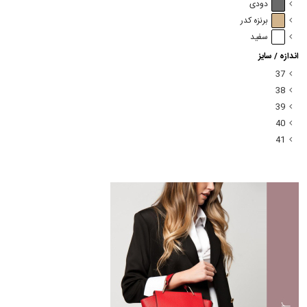
دودی
برنزه کدر
سفید
اندازه / سایز
37
38
39
40
41