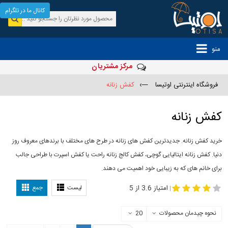
کانال ما در تلگرام
منو
مرکز مشتریان
فروشگاه اینترنتی اوتیسا
—›
کفش زنانه
کفش زنانه
خرید کفش زنانه. جدیدترین کفش های زنانه در طرح های مختلف با برندهای معروف روز
دنیا. کفش زنانه ایتالیایی گوچی، کفش کالج زنانه راحت یا کفش اسپرت با طراحی جالب
برای خانم های که به زیبایی خود اهمیت می دهند.
-
مدل کفش دخترانه
مدل کفش زنانه
امتیاز 3.6 از 5
لیست
جمع
|
نحوه چیدمان محصولات
20