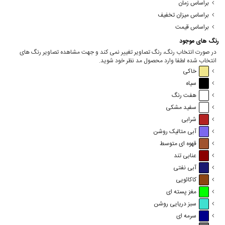
براساس زمان
براساس میزان تخفیف
براساس قیمت
رنگ های موجود
در صورت انتخاب رنگ، رنگ تصاویر تغییر نمی کند و جهت مشاهده تصاویر رنگ های
انتخاب شده لطفا وارد محصول مد نظر خود شوید.
خاکی
سیاه
هفت رنگ
سفید مشکی
شرابی
آبی متالیک روشن
قهوه ای متوسط
عنابی تند
آبی نفتی
کاکائویی
مغز پسته ای
سبز دریایی روشن
سرمه ای