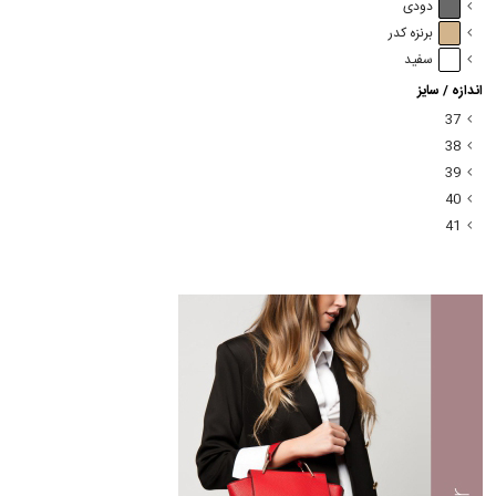
دودی
برنزه کدر
سفید
اندازه / سایز
37
38
39
40
41