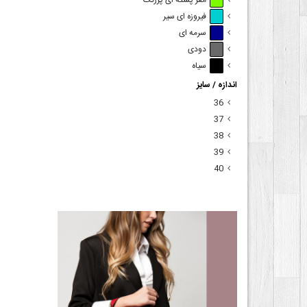
مغز پسته ای پررنگ
فیروزه ای سیر
سرمه ای
دودی
سیاه
اندازه / سایز
36
37
38
39
40