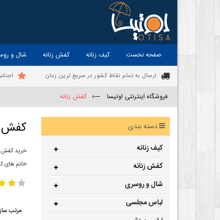
صفحه نخست
کیف زنانه
کفش زنانه
شال و روس
ارسال به تمام نقاط کشور در سریع ترین زمان
اجناس
فروشگاه اینترنتی اوتیسا
—›
کفش زنانه
کفش ز
دسته بندی
کیف زنانه
خرید کفش زن
خانم های ک
کفش زنانه
شال و روسری
لباس مجلسی
مرتب ساز