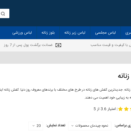
ری
لباس مجلسی
لباس زیر زنانه
بلوز زنانه
لباس ورزشی
 با کیفیت و قیمت مناسب
ضمانت برگشت پول پس از 7 روز
نانه
انه. جدیدترین کفش های زنانه در طرح های مختلف با برندهای معروف روز دنیا. کفش زنانه ایت
ه به زیبایی خود اهمیت می دهند.
-
مدل کفش دخترانه
مدل کفش زنانه
امتیاز 3.6 از 5
|
ی براساس:
تعداد نمایش:
نحوه چیدمان محصولات
20