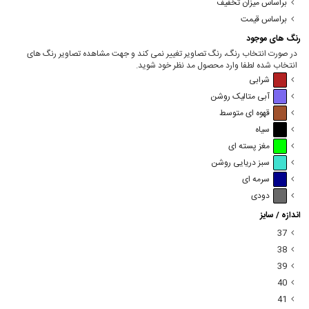
براساس میزان تخفیف
براساس قیمت
رنگ های موجود
در صورت انتخاب رنگ، رنگ تصاویر تغییر نمی کند و جهت مشاهده تصاویر رنگ های
انتخاب شده لطفا وارد محصول مد نظر خود شوید.
شرابی
آبی متالیک روشن
قهوه ای متوسط
سیاه
مغز پسته ای
سبز دریایی روشن
سرمه ای
دودی
اندازه / سایز
37
38
39
40
41