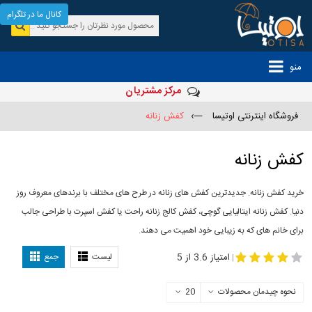
کانال ما در تلگرام
منو
مرکز مشتریان
فروشگاه اینترنتی اوتیسا
—›
کفش زنانه
کفش زنانه
خرید کفش زنانه. جدیدترین کفش های زنانه در طرح های مختلف با برندهای معروف روز
دنیا. کفش زنانه ایتالیایی گوچی، کفش کالج زنانه راحت یا کفش اسپرت با طراحی جالب
برای خانم های که به زیبایی خود اهمیت می دهند.
-
مدل کفش دخترانه
مدل کفش زنانه
امتیاز 3.6 از 5
لیست
جمع
|
نحوه چیدمان محصولات
20