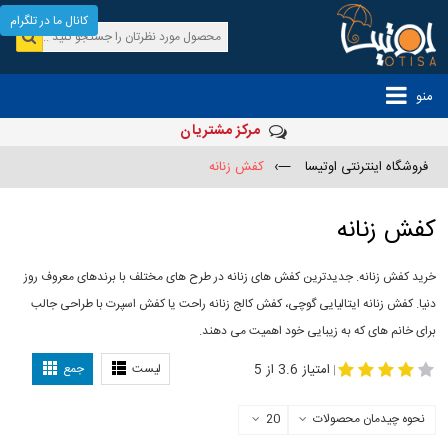
کانال ما در تلگرام
منو
مرکز مشتریان
فروشگاه اینترنتی اوتیسا
—›
کفش زنانه
کفش زنانه
خرید کفش زنانه. جدیدترین کفش های زنانه در طرح های مختلف با برندهای معروف روز
دنیا. کفش زنانه ایتالیایی گوچی، کفش کالج زنانه راحت یا کفش اسپرت با طراحی جالب
برای خانم های که به زیبایی خود اهمیت می دهند.
-
مدل کفش دخترانه
مدل کفش زنانه
امتیاز 3.6 از 5
لیست
جمع
|
نحوه چیدمان محصولات
20