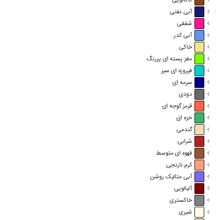
کاکائویی
آبی نفتی
شفقی
آبی کدر
خاکی
مغز پسته ای پررنگ
فیروزه ای سیر
سرمه ای
دودی
قرمز گوجه ای
خزه ای
گندمی
شرابی
قهوه ای متوسط
کرم نارنجی
آبی متالیک روشن
آلبالویی
خاکستری
شیری