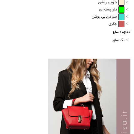
هلویی روشن
مغز پسته ای
سبز دریایی روشن
جگری
اندازه / سایز
تک سایز