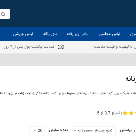
ری
لباس مجلسی
لباس زیر زنانه
بلوز زنانه
لباس ورزشی
 با کیفیت و قیمت مناسب
ضمانت برگشت پول پس از 7 روز
انه
انه. شیک ترین کیف های زنانه در برندهای معروف چون کیف زنانه جاکوبز، کیف زنانه بربری، انت
ف چرم زنانه
امتیاز 3.7 از 5
|
ی براساس:
تعداد نمایش:
نحوه چیدمان محصولات
20