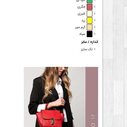
خزه ای
جگری
شیری
زرد
کرم سیر
سیاه
اندازه / سایز
تک سایز