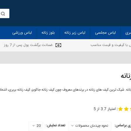
ری
لباس مجلسی
لباس زیر زنانه
بلوز زنانه
لباس ورزشی
 با کیفیت و قیمت مناسب
ضمانت برگشت پول پس از 7 روز
انه
انه. شیک ترین کیف های زنانه در برندهای معروف چون کیف زنانه جاکوبز، کیف زنانه بربری، انت
ف چرم زنانه
امتیاز 3.7 از 5
|
ی براساس:
تعداد نمایش:
نحوه چیدمان محصولات
20