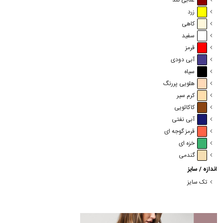
عنابی تند
زرد
کاهی
سفید
قرمز
آبی دودی
سیاه
هلویی پررنگ
کرم سیر
کاکائویی
آبی نفتی
قرمز گوجه ای
خزه ای
گندمی
اندازه / سایز
تک سایز