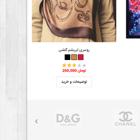
روسری ابریشم گلشن
260,000 تومان
توضیحات و خرید