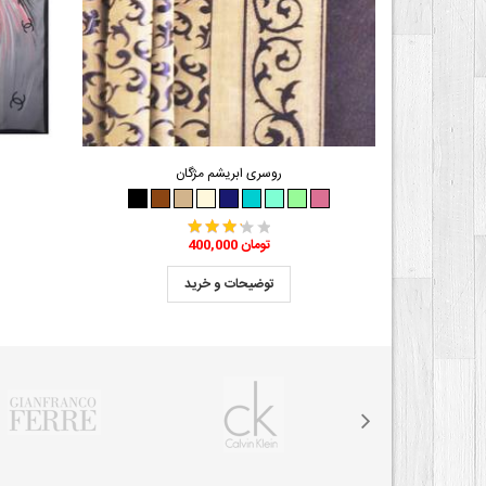
یدا
روسری ابریشم مژگان
400,000 تومان
توضیحات و خرید