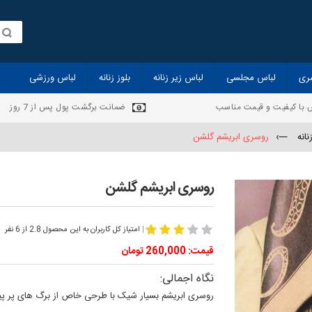
ری
لباس مجلسی
لباس زیر زنانه
بلوز زنانه
لباس ورزشی
 با کیفیت و قیمت مناسب
ضمانت برگشت پول پس از 7 روز
انه
—›
روسری ابریشم گلشن
روسری ابریشم گلشن
|
امتیاز کل کاربران به این محصول 2.8 از 6 نفر
قیمت: 260,000 تومان
نگاه اجمالی:
روسری ابریشم بسیار شیک با طرحی خاص از برگ های پر پیچ