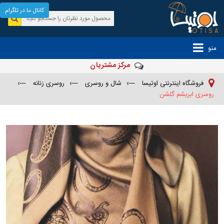
کانال ما در تلگرام
منو
مرکز مشتریان
فروشگاه اینترنتی اوتیسا
—›
شال و روسری
—›
روسری زنانه
—›
روسری ابریشم گلشن