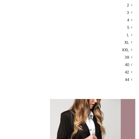
2
3
4
5
L
XL
XXL
38
40
42
44