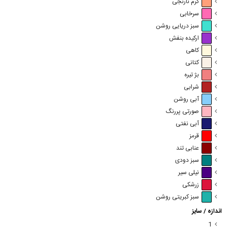
کرم نارنجی
سرخابی
سبز دریایی روشن
ارکیده بنفش
کاهی
کتانی
بژ تیره
شرابی
آبی روشن
صورتی پررنگ
آبی نفتی
قرمز
عنابی تند
سبز دودی
نیلی سیر
زرشکی
سبز کبریتی روشن
اندازه / سایز
1