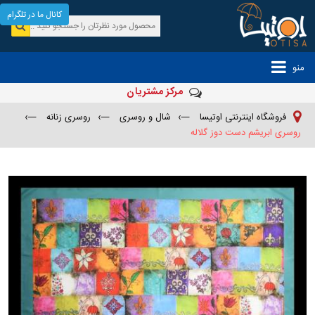
کانال ما در تلگرام
منو
مرکز مشتریان
فروشگاه اینترنتی اوتیسا
—›
شال و روسری
—›
روسری زنانه
—›
روسری ابریشم دست دوز گلاله