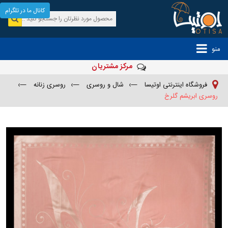
کانال ما در تلگرام
منو
مرکز مشتریان
فروشگاه اینترنتی اوتیسا
—›
شال و روسری
—›
روسری زنانه
—›
روسری ابریشم گلرخ