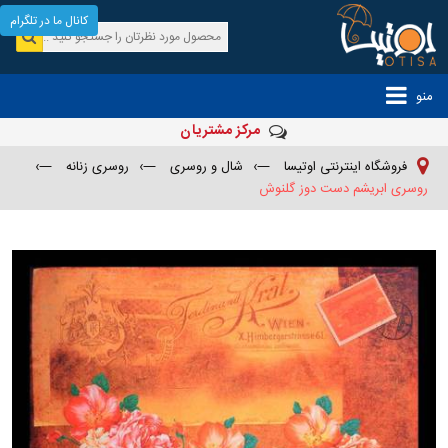
کانال ما در تلگرام
منو
مرکز مشتریان
فروشگاه اینترنتی اوتیسا
—›
شال و روسری
—›
روسری زنانه
—›
روسری ابریشم دست دوز گلنوش