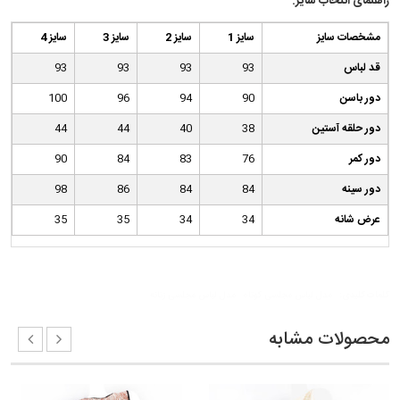
راهنمای انتخاب سایز:
مشخصات سایز
سایز 1
سایز 2
سایز 3
سایز 4
قد لباس
93
93
93
93
دور باسن
90
94
96
100
دور حلقه آستین
38
40
44
44
دور کمر
76
83
84
90
دور سینه
84
84
86
98
عرض شانه
34
34
35
35
کلمات کلیدی:
مدل لباس مجلسی کوتاه
مدل لباس مجلسی زنانه
محصولات مشابه