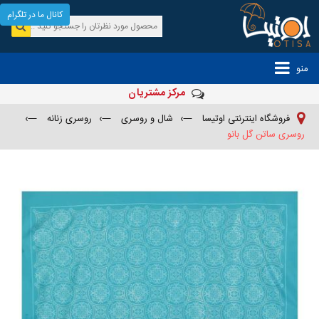
کانال ما در تلگرام
منو
مرکز مشتریان
فروشگاه اینترنتی اوتیسا
—›
شال و روسری
—›
روسری زنانه
—›
روسری ساتن گل بانو