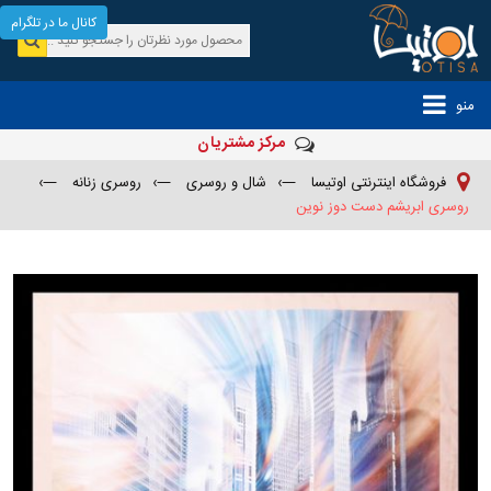
کانال ما در تلگرام
منو
مرکز مشتریان
فروشگاه اینترنتی اوتیسا
—›
شال و روسری
—›
روسری زنانه
—›
روسری ابریشم دست دوز نوین