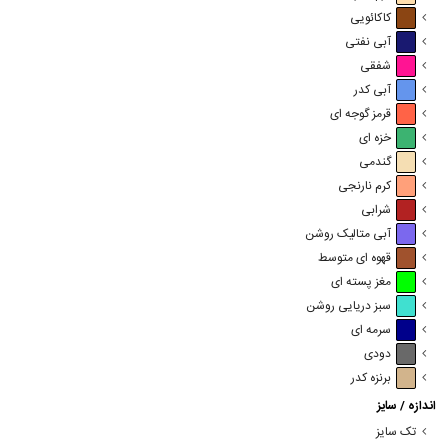
کاکائویی
آبی نفتی
شفقی
آبی کدر
قرمز گوجه ای
خزه ای
گندمی
کرم نارنجی
شرابی
آبی متالیک روشن
قهوه ای متوسط
مغز پسته ای
سبز دریایی روشن
سرمه ای
دودی
برنزه کدر
اندازه / سایز
تک سایز