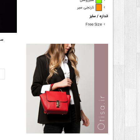
سبزروشن
نارنجی سیر
اندازه / سایز
Free Size
ست
ت