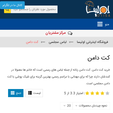
کانال ما در تلگرام
منو
مرکز مشتریان
فروشگاه اینترنتی اوتیسا
—›
لباس مجلسی
—›
کت دامن
کت دامن
خرید کت دامن. کت دامن زنانه از جمله لباس های رسمی است که خانم ها معمولا در
کمدشان دارند چرا که برای مهمانی با مراسم رسمی بهترین گزینه برای شیک پوشی با کت
دامن مجلسی است.
-
مدل کت و دامن
کت و دامن مجلسی
امتیاز 3.3 از 5
لیست
جمع
|
نحوه چیدمان محصولات
20