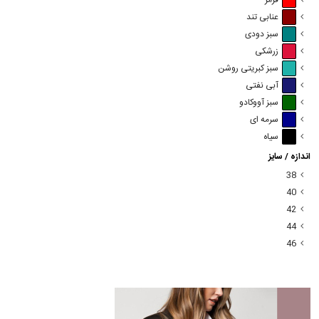
قرمز
عنابی تند
سبز دودی
زرشکی
سبز کبریتی روشن
آبی نفتی
سبز آووکادو
سرمه ای
سیاه
اندازه / سایز
38
40
42
44
46