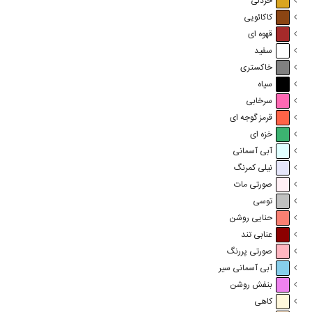
خردلی
کاکائویی
قهوه ای
سفید
خاکستری
سیاه
سرخابی
قرمز گوجه ای
خزه ای
آبی آسمانی
نیلی کمرنگ
صورتی مات
توسی
حنایی روشن
عنابی تند
صورتی پررنگ
آبی آسمانی سیر
بنفش روشن
کاهی