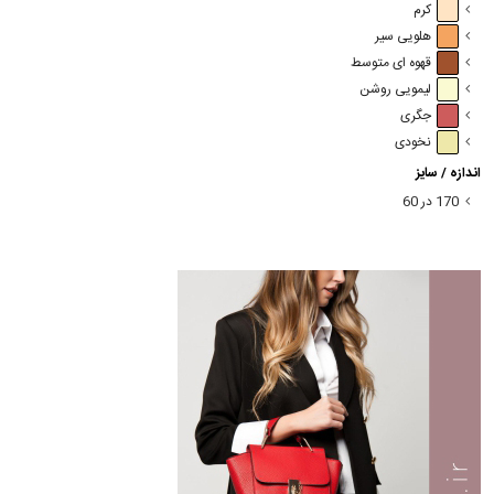
کرم
هلویی سیر
قهوه ای متوسط
لیمویی روشن
جگری
نخودی
اندازه / سایز
170 در 60