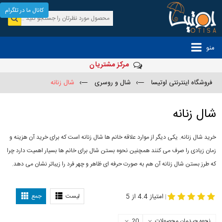
کانال ما در تلگرام
منو
مرکز مشتریان
فروشگاه اینترنتی اوتیسا
—›
شال و روسری
—›
شال زنانه
شال زنانه
خرید شال زنانه. یکی دیگر از موارد علاقه خانم ها شال زنانه است که برای خرید آن هزینه و
زمان زیادی را صرف می کنند همچنین نحوه بستن شال برای خانم ها بسیار اهمیت دارد چرا
که طرز بستن شال زنانه آن هم به صورت حرفه ای ظاهر و چهر فرد را زیباتر نشان می دهد.
-
مدل جدید شال
مدل بستن شال
امتیاز 4.4 از 5
لیست
جمع
|
نحوه چیدمان محصولات
20