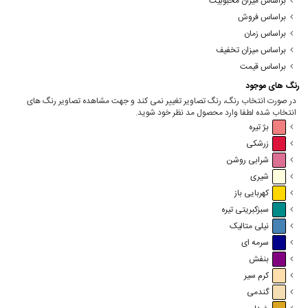
براساس میزان محبوبیت
براساس فروش
براساس زمان
براساس میزان تخفیف
براساس قیمت
رنگ های موجود
در صورت انتخاب رنگ، رنگ تصاویر تغییر نمی کند و جهت مشاهده تصاویر رنگ های
انتخاب شده لطفا وارد محصول مد نظر خود شوید.
بژ تیره
زرشکی
شرابی روشن
شیری
کهربایی باز
سبزکبریتی تیره
نیلی متالیک
سرمه ای
بنفش
کرم سیر
گندمی