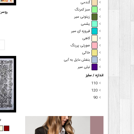
گندمی
سبز کمرنگ
روسری
زیتونی سیر
یشمی
فیروزه ای سیر
کاهی
ت
صورتی پررنگ
خاکی
بنفش مایل به آبی
نیلی سیر
اندازه / سایز
110
120
90
ر