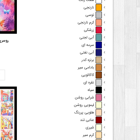
هفت رنگ
نارنجی
توسی
کرم نارنجی
زرشکی
آبی لجنی
روسری 
سرمه ای
آبی نفتی
برنزه کدر
بادامی سیر
ت
کاکائویی
نقره ای
سیاه
شرابی روشن
لیمویی روشن
هلویی پررنگ
عنابی تند
شیری
کرم سیر