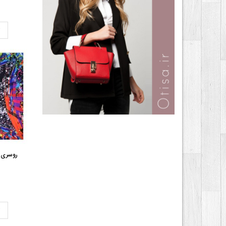
ت
روسری 
ت