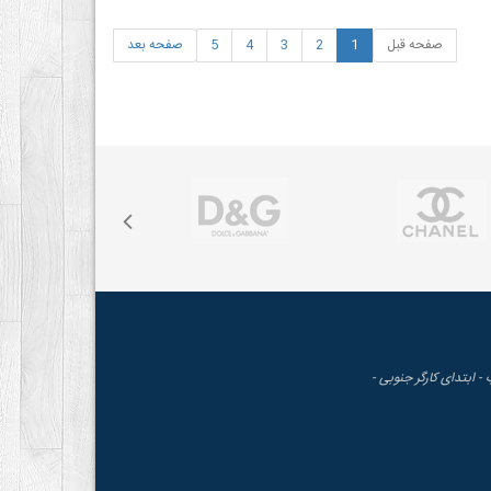
صفحه قبل
1
2
3
4
5
صفحه بعد
 - ابتدای کارگر جنوبی -