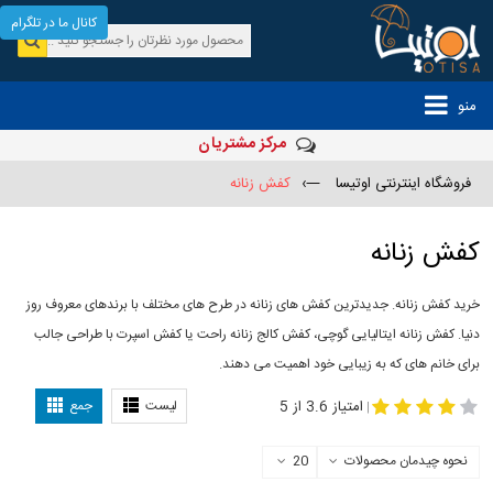
کانال ما در تلگرام
منو
مرکز مشتریان
فروشگاه اینترنتی اوتیسا
—›
کفش زنانه
کفش زنانه
خرید کفش زنانه. جدیدترین کفش های زنانه در طرح های مختلف با برندهای معروف روز
دنیا. کفش زنانه ایتالیایی گوچی، کفش کالج زنانه راحت یا کفش اسپرت با طراحی جالب
برای خانم های که به زیبایی خود اهمیت می دهند.
-
مدل کفش دخترانه
مدل کفش زنانه
امتیاز 3.6 از 5
لیست
جمع
|
نحوه چیدمان محصولات
20