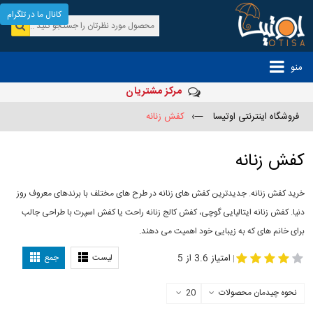
کانال ما در تلگرام
منو
مرکز مشتریان
فروشگاه اینترنتی اوتیسا
—›
کفش زنانه
کفش زنانه
خرید کفش زنانه. جدیدترین کفش های زنانه در طرح های مختلف با برندهای معروف روز
دنیا. کفش زنانه ایتالیایی گوچی، کفش کالج زنانه راحت یا کفش اسپرت با طراحی جالب
برای خانم های که به زیبایی خود اهمیت می دهند.
-
مدل کفش دخترانه
مدل کفش زنانه
امتیاز 3.6 از 5
لیست
جمع
|
نحوه چیدمان محصولات
20