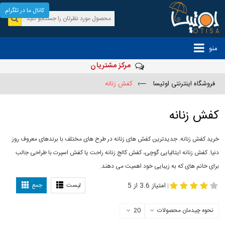
کانال ما در تلگرام
منو
مرکز مشتریان
فروشگاه اینترنتی اوتیسا
—›
کفش زنانه
کفش زنانه
خرید کفش زنانه. جدیدترین کفش های زنانه در طرح های مختلف با برندهای معروف روز
دنیا. کفش زنانه ایتالیایی گوچی، کفش کالج زنانه راحت یا کفش اسپرت با طراحی جالب
برای خانم های که به زیبایی خود اهمیت می دهند.
-
مدل کفش دخترانه
مدل کفش زنانه
امتیاز 3.6 از 5
لیست
جمع
|
نحوه چیدمان محصولات
20