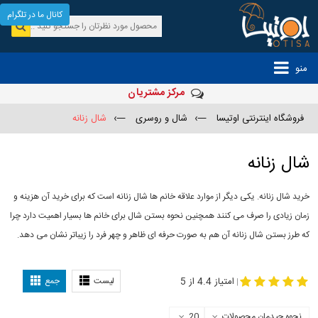
کانال ما در تلگرام
منو
مرکز مشتریان
فروشگاه اینترنتی اوتیسا
—›
شال و روسری
—›
شال زنانه
شال زنانه
خرید شال زنانه. یکی دیگر از موارد علاقه خانم ها شال زنانه است که برای خرید آن هزینه و
زمان زیادی را صرف می کنند همچنین نحوه بستن شال برای خانم ها بسیار اهمیت دارد چرا
که طرز بستن شال زنانه آن هم به صورت حرفه ای ظاهر و چهر فرد را زیباتر نشان می دهد.
-
مدل جدید شال
مدل بستن شال
امتیاز 4.4 از 5
لیست
جمع
|
نحوه چیدمان محصولات
20