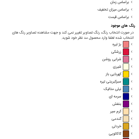
براساس زمان
براساس میزان تخفیف
براساس قیمت
رنگ های موجود
در صورت انتخاب رنگ، رنگ تصاویر تغییر نمی کند و جهت مشاهده تصاویر رنگ های
انتخاب شده لطفا وارد محصول مد نظر خود شوید.
بژ تیره
زرشکی
شرابی روشن
شیری
کهربایی باز
سبزکبریتی تیره
نیلی متالیک
سرمه ای
بنفش
کرم سیر
گندمی
خردلی
کاکائویی