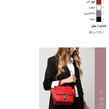
قهوه ای
سفید
خاکستری
سیاه
اندازه / سایز
170 در 60