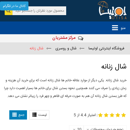
کانال ما در تلگرام
منو
مرکز مشتریان
فروشگاه اینترنتی اوتیسا
—›
شال و روسری
—›
شال زنانه
شال زنانه
خرید شال زنانه. یکی دیگر از موارد علاقه خانم ها شال زنانه است که برای خرید آن هزینه و
زمان زیادی را صرف می کنند همچنین نحوه بستن شال برای خانم ها بسیار اهمیت دارد چرا
که طرز بستن شال زنانه آن هم به صورت حرفه ای ظاهر و چهر فرد را زیباتر نشان می دهد.
-
مدل جدید شال
مدل بستن شال
امتیاز 4.4 از 5
لیست
جمع
|
نحوه چیدمان محصولات
20