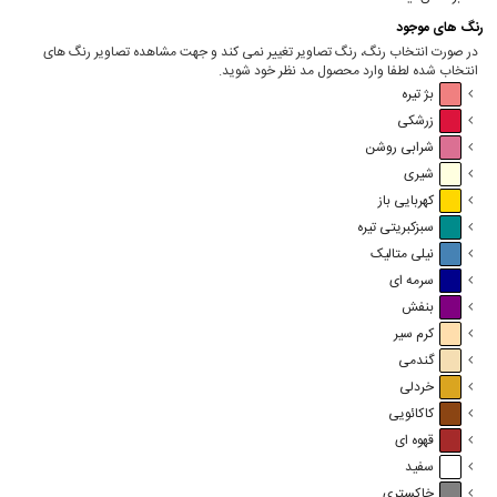
رنگ های موجود
در صورت انتخاب رنگ، رنگ تصاویر تغییر نمی کند و جهت مشاهده تصاویر رنگ های
انتخاب شده لطفا وارد محصول مد نظر خود شوید.
بژ تیره
زرشکی
شرابی روشن
شیری
کهربایی باز
سبزکبریتی تیره
نیلی متالیک
سرمه ای
بنفش
کرم سیر
گندمی
خردلی
کاکائویی
قهوه ای
سفید
خاکستری