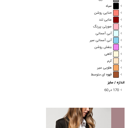
سیاه
حنایی روشن
عنابی تند
صورتی پررنگ
آبی آسمانی
آبی آسمانی سیر
بنفش روشن
کاهی
کرم
هلویی سیر
قهوه ای متوسط
اندازه / سایز
170 در 60