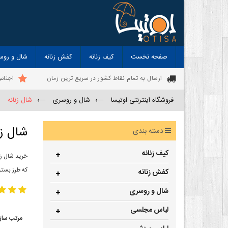
صفحه نخست
کیف زنانه
کفش زنانه
شال و روس
ارسال به تمام نقاط کشور در سریع ترین زمان
اجناس
فروشگاه اینترنتی اوتیسا
—›
شال و روسری
—›
شال زنانه
شال زن
دسته بندی
کیف زنانه
خرید شال زن
که طرز بستن
کفش زنانه
شال و روسری
لباس مجلسی
مرتب ساز