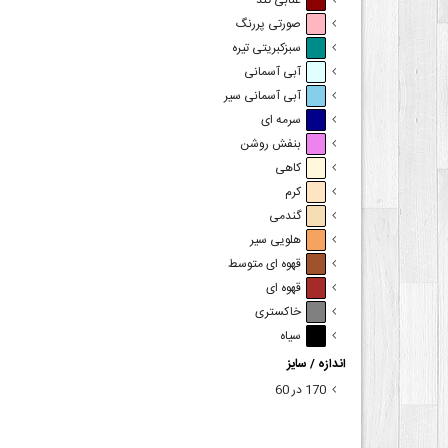
عنابی تند
صورتی پررنگ
سبزکبریتی تیره
آبی آسمانی
آبی آسمانی سیر
سرمه ای
بنفش روشن
کاهی
کرم
گندمی
هلویی سیر
قهوه ای متوسط
قهوه ای
خاکستری
سیاه
اندازه / سایز
170 در 60