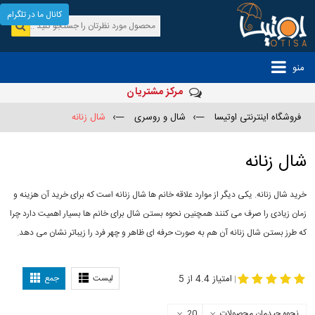
کانال ما در تلگرام
منو
مرکز مشتریان
فروشگاه اینترنتی اوتیسا
—›
شال و روسری
—›
شال زنانه
شال زنانه
خرید شال زنانه. یکی دیگر از موارد علاقه خانم ها شال زنانه است که برای خرید آن هزینه و
زمان زیادی را صرف می کنند همچنین نحوه بستن شال برای خانم ها بسیار اهمیت دارد چرا
که طرز بستن شال زنانه آن هم به صورت حرفه ای ظاهر و چهر فرد را زیباتر نشان می دهد.
-
مدل جدید شال
مدل بستن شال
امتیاز 4.4 از 5
لیست
جمع
|
نحوه چیدمان محصولات
20