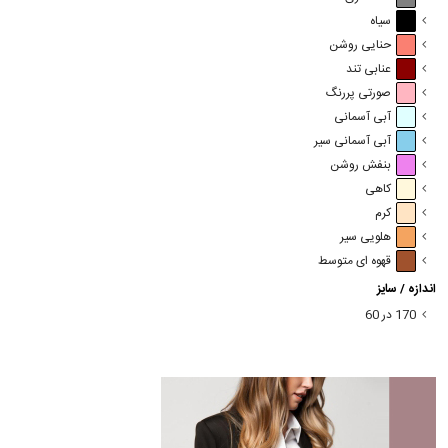
سیاه
حنایی روشن
عنابی تند
صورتی پررنگ
آبی آسمانی
آبی آسمانی سیر
بنفش روشن
کاهی
کرم
هلویی سیر
قهوه ای متوسط
اندازه / سایز
170 در 60