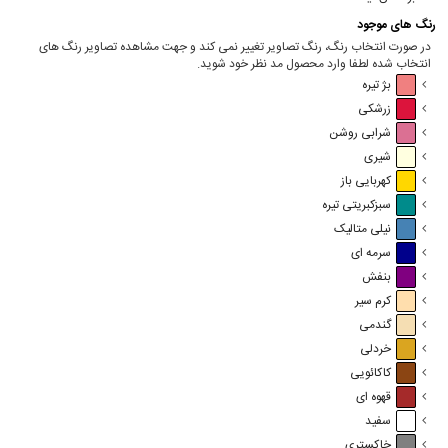
رنگ های موجود
در صورت انتخاب رنگ، رنگ تصاویر تغییر نمی کند و جهت مشاهده تصاویر رنگ های
انتخاب شده لطفا وارد محصول مد نظر خود شوید.
بژ تیره
زرشکی
شرابی روشن
شیری
کهربایی باز
سبزکبریتی تیره
نیلی متالیک
سرمه ای
بنفش
کرم سیر
گندمی
خردلی
کاکائویی
قهوه ای
سفید
خاکستری