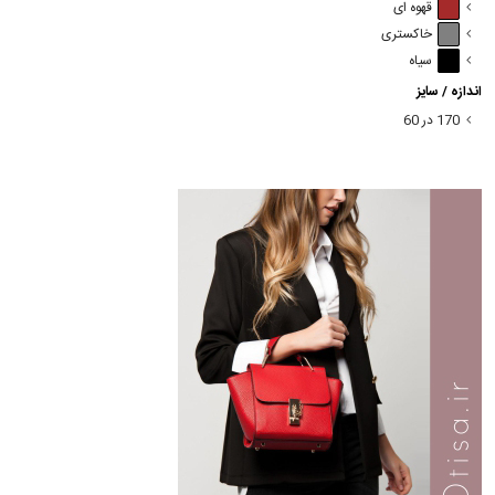
قهوه ای
خاکستری
سیاه
اندازه / سایز
170 در 60