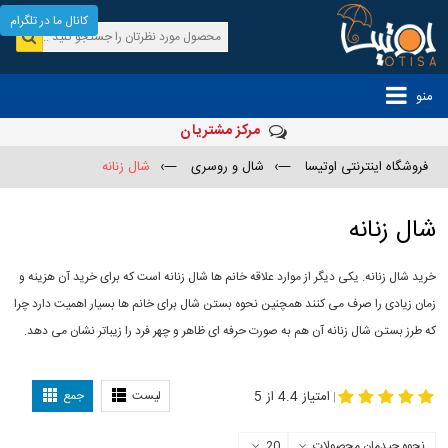
کانال ما در تلگرام
منو
مرکز مشتریان
فروشگاه اینترنتی اوتیسا
—›
شال و روسری
—›
شال زنانه
شال زنانه
خرید شال زنانه. یکی دیگر از موارد علاقه خانم ها شال زنانه است که برای خرید آن هزینه و
زمان زیادی را صرف می کنند همچنین نحوه بستن شال برای خانم ها بسیار اهمیت دارد چرا
که طرز بستن شال زنانه آن هم به صورت حرفه ای ظاهر و چهر فرد را زیباتر نشان می دهد.
-
مدل جدید شال
مدل بستن شال
امتیاز 4.4 از 5
لیست
جمع
|
نحوه چیدمان محصولات
20