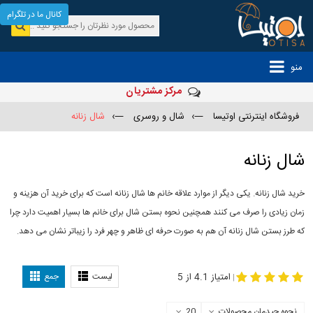
کانال ما در تلگرام
منو
مرکز مشتریان
فروشگاه اینترنتی اوتیسا
—›
شال و روسری
—›
شال زنانه
شال زنانه
خرید شال زنانه. یکی دیگر از موارد علاقه خانم ها شال زنانه است که برای خرید آن هزینه و
زمان زیادی را صرف می کنند همچنین نحوه بستن شال برای خانم ها بسیار اهمیت دارد چرا
که طرز بستن شال زنانه آن هم به صورت حرفه ای ظاهر و چهر فرد را زیباتر نشان می دهد.
-
مدل جدید شال
مدل بستن شال
امتیاز 4.1 از 5
لیست
جمع
|
نحوه چیدمان محصولات
20