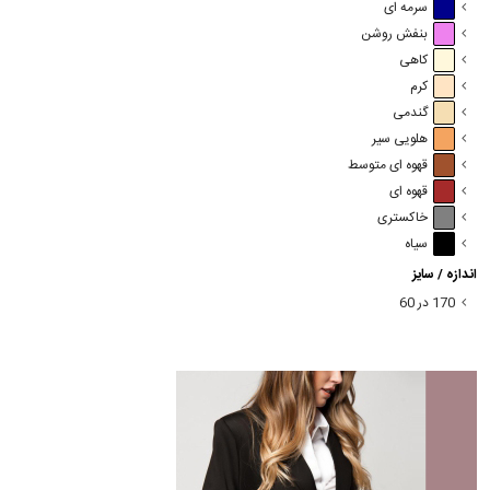
سرمه ای
بنفش روشن
کاهی
کرم
گندمی
هلویی سیر
قهوه ای متوسط
قهوه ای
خاکستری
سیاه
اندازه / سایز
170 در 60