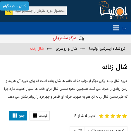
کانال ما در تلگرام
منو
مرکز مشتریان
فروشگاه اینترنتی اوتیسا
—›
شال و روسری
—›
شال زنانه
شال زنانه
خرید شال زنانه. یکی دیگر از موارد علاقه خانم ها شال زنانه است که برای خرید آن هزینه و
زمان زیادی را صرف می کنند همچنین نحوه بستن شال برای خانم ها بسیار اهمیت دارد چرا
که طرز بستن شال زنانه آن هم به صورت حرفه ای ظاهر و چهر فرد را زیباتر نشان می دهد.
-
مدل جدید شال
مدل بستن شال
امتیاز 4.4 از 5
لیست
جمع
|
نحوه چیدمان محصولات
20