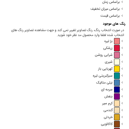
براساس زمان
براساس میزان تخفیف
براساس قیمت
رنگ های موجود
در صورت انتخاب رنگ، رنگ تصاویر تغییر نمی کند و جهت مشاهده تصاویر رنگ های
انتخاب شده لطفا وارد محصول مد نظر خود شوید.
بژ تیره
زرشکی
شرابی روشن
شیری
کهربایی باز
سبزکبریتی تیره
نیلی متالیک
سرمه ای
بنفش
کرم سیر
گندمی
خردلی
کاکائویی