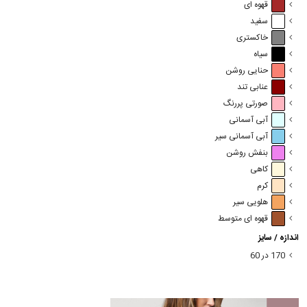
قهوه ای
سفید
خاکستری
سیاه
حنایی روشن
عنابی تند
صورتی پررنگ
آبی آسمانی
آبی آسمانی سیر
بنفش روشن
کاهی
کرم
هلویی سیر
قهوه ای متوسط
اندازه / سایز
170 در 60