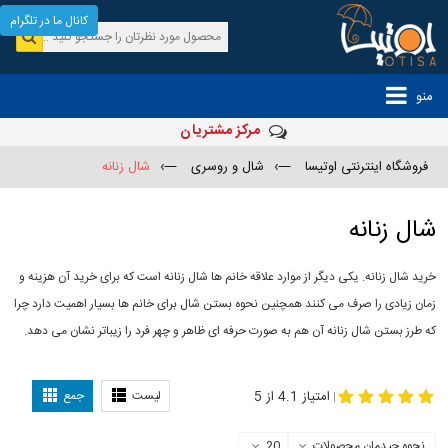
کانال ما در تلگرام
منو
مرکز مشتریان
فروشگاه اینترنتی اوتیسا
—›
شال و روسری
—›
شال زنانه
شال زنانه
خرید شال زنانه. یکی دیگر از موارد علاقه خانم ها شال زنانه است که برای خرید آن هزینه و
زمان زیادی را صرف می کنند همچنین نحوه بستن شال برای خانم ها بسیار اهمیت دارد چرا
که طرز بستن شال زنانه آن هم به صورت حرفه ای ظاهر و چهر فرد را زیباتر نشان می دهد.
-
مدل جدید شال
مدل بستن شال
امتیاز 4.1 از 5
لیست
جمع
|
نحوه چیدمان محصولات
20