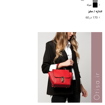
سیاه
اندازه / سایز
170 در 60