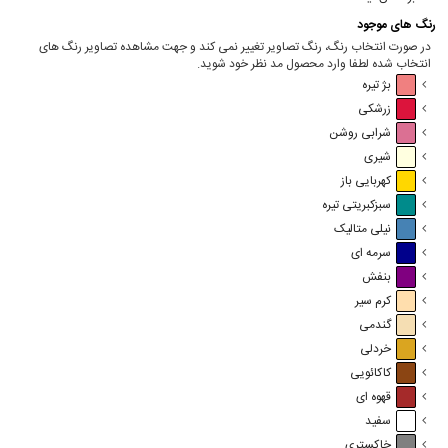
رنگ های موجود
در صورت انتخاب رنگ، رنگ تصاویر تغییر نمی کند و جهت مشاهده تصاویر رنگ های
انتخاب شده لطفا وارد محصول مد نظر خود شوید.
بژ تیره
زرشکی
شرابی روشن
شیری
کهربایی باز
سبزکبریتی تیره
نیلی متالیک
سرمه ای
بنفش
کرم سیر
گندمی
خردلی
کاکائویی
قهوه ای
سفید
خاکستری