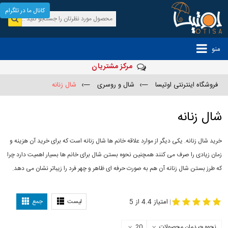
کانال ما در تلگرام
منو
مرکز مشتریان
فروشگاه اینترنتی اوتیسا
—›
شال و روسری
—›
شال زنانه
شال زنانه
خرید شال زنانه. یکی دیگر از موارد علاقه خانم ها شال زنانه است که برای خرید آن هزینه و
زمان زیادی را صرف می کنند همچنین نحوه بستن شال برای خانم ها بسیار اهمیت دارد چرا
که طرز بستن شال زنانه آن هم به صورت حرفه ای ظاهر و چهر فرد را زیباتر نشان می دهد.
-
مدل جدید شال
مدل بستن شال
امتیاز 4.4 از 5
لیست
جمع
|
نحوه چیدمان محصولات
20