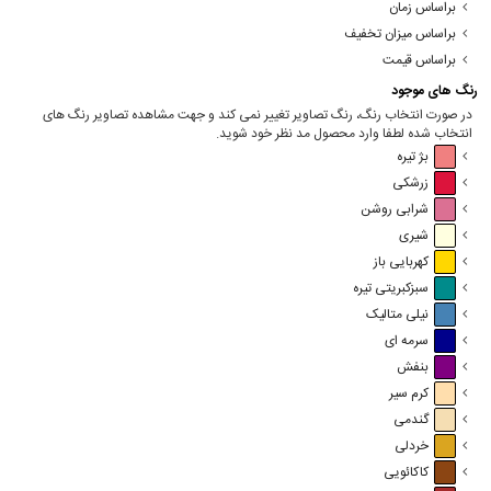
براساس زمان
براساس میزان تخفیف
براساس قیمت
رنگ های موجود
در صورت انتخاب رنگ، رنگ تصاویر تغییر نمی کند و جهت مشاهده تصاویر رنگ های
انتخاب شده لطفا وارد محصول مد نظر خود شوید.
بژ تیره
زرشکی
شرابی روشن
شیری
کهربایی باز
سبزکبریتی تیره
نیلی متالیک
سرمه ای
بنفش
کرم سیر
گندمی
خردلی
کاکائویی