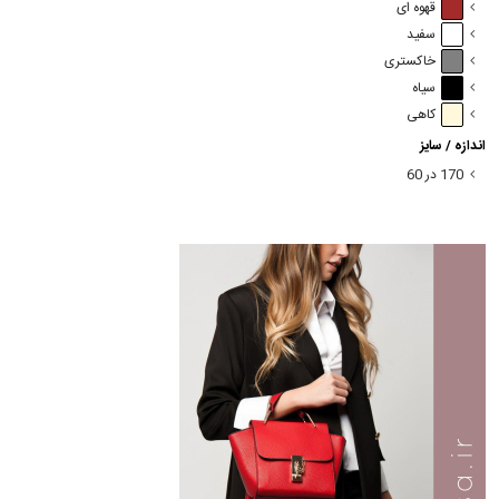
قهوه ای
سفید
خاکستری
سیاه
کاهی
اندازه / سایز
170 در 60