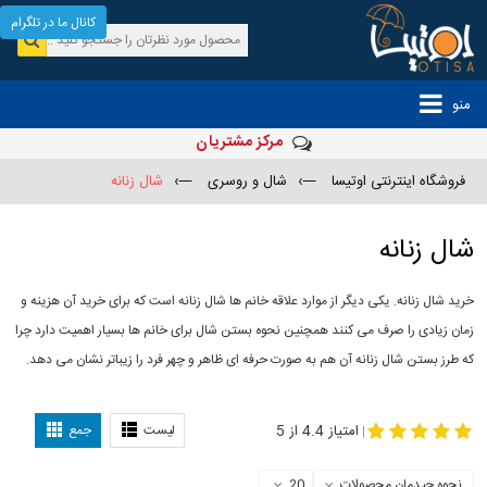
کانال ما در تلگرام
منو
مرکز مشتریان
فروشگاه اینترنتی اوتیسا
—›
شال و روسری
—›
شال زنانه
شال زنانه
خرید شال زنانه. یکی دیگر از موارد علاقه خانم ها شال زنانه است که برای خرید آن هزینه و
زمان زیادی را صرف می کنند همچنین نحوه بستن شال برای خانم ها بسیار اهمیت دارد چرا
که طرز بستن شال زنانه آن هم به صورت حرفه ای ظاهر و چهر فرد را زیباتر نشان می دهد.
-
مدل جدید شال
مدل بستن شال
امتیاز 4.4 از 5
لیست
جمع
|
نحوه چیدمان محصولات
20