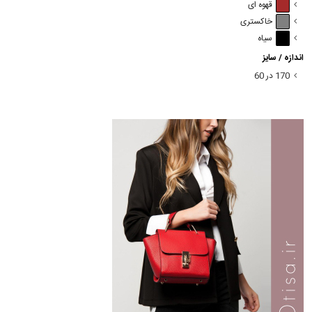
قهوه ای
خاکستری
سیاه
اندازه / سایز
170 در 60