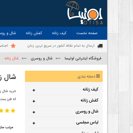
صفحه نخست
کیف زنانه
کفش زنانه
شال و روس
ارسال به تمام نقاط کشور در سریع ترین زمان
اجناس
فروشگاه اینترنتی اوتیسا
—›
شال و روسری
—›
شال زنانه
شال زن
دسته بندی
کیف زنانه
خرید شال زن
که طرز بستن
کفش زنانه
شال و روسری
لباس مجلسی
مرتب ساز