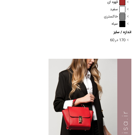
قهوه ای
سفید
خاکستری
سیاه
اندازه / سایز
170 در 60