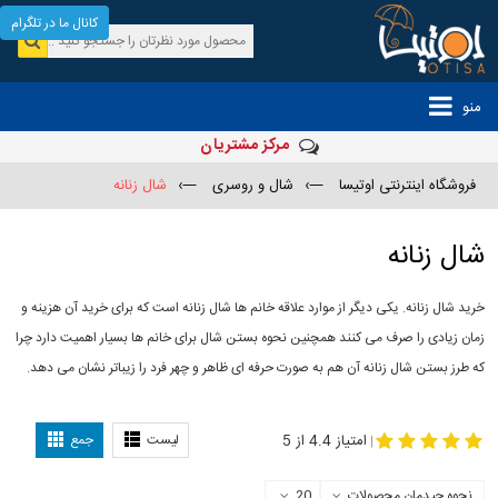
کانال ما در تلگرام
منو
مرکز مشتریان
فروشگاه اینترنتی اوتیسا
—›
شال و روسری
—›
شال زنانه
شال زنانه
خرید شال زنانه. یکی دیگر از موارد علاقه خانم ها شال زنانه است که برای خرید آن هزینه و
زمان زیادی را صرف می کنند همچنین نحوه بستن شال برای خانم ها بسیار اهمیت دارد چرا
که طرز بستن شال زنانه آن هم به صورت حرفه ای ظاهر و چهر فرد را زیباتر نشان می دهد.
-
مدل جدید شال
مدل بستن شال
امتیاز 4.4 از 5
لیست
جمع
|
نحوه چیدمان محصولات
20