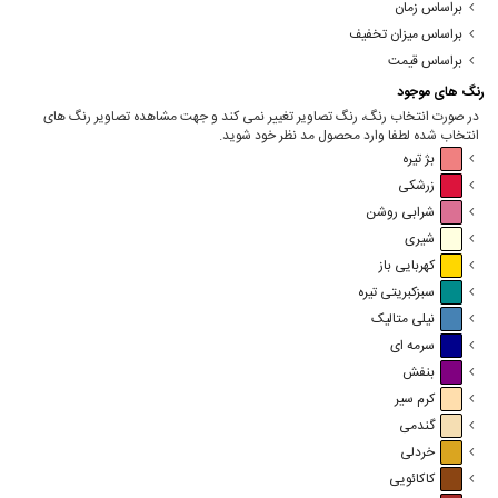
براساس زمان
براساس میزان تخفیف
براساس قیمت
رنگ های موجود
در صورت انتخاب رنگ، رنگ تصاویر تغییر نمی کند و جهت مشاهده تصاویر رنگ های
انتخاب شده لطفا وارد محصول مد نظر خود شوید.
بژ تیره
زرشکی
شرابی روشن
شیری
کهربایی باز
سبزکبریتی تیره
نیلی متالیک
سرمه ای
بنفش
کرم سیر
گندمی
خردلی
کاکائویی