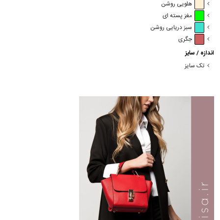
هلویی روشن
مغز پسته ای
سبز دریایی روشن
جگری
اندازه / سایز
تک سایز