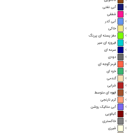
کاکائویی
آبی نفتی
شفقی
آبی کدر
خاکی
مغز پسته ای پررنگ
فیروزه ای سیر
سرمه ای
دودی
قرمز گوجه ای
خزه ای
گندمی
شرابی
قهوه ای متوسط
کرم نارنجی
آبی متالیک روشن
آلبالویی
خاکستری
شیری