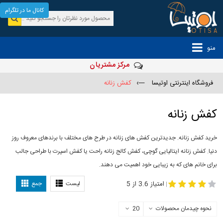
کانال ما در تلگرام
منو
مرکز مشتریان
فروشگاه اینترنتی اوتیسا
—›
کفش زنانه
کفش زنانه
خرید کفش زنانه. جدیدترین کفش های زنانه در طرح های مختلف با برندهای معروف روز
دنیا. کفش زنانه ایتالیایی گوچی، کفش کالج زنانه راحت یا کفش اسپرت با طراحی جالب
برای خانم های که به زیبایی خود اهمیت می دهند.
-
مدل کفش دخترانه
مدل کفش زنانه
امتیاز 3.6 از 5
لیست
جمع
|
نحوه چیدمان محصولات
20